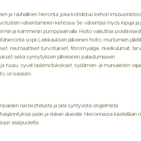
nen ja rauhallinen hieronta, joka kohdistuu kehon imusuonisto
rvotusten vähentäminen kehossa. Se vähentää myös kipuja ja 
rmin ja kämmenin pumppaamalla. Hoito vaikuttaa positiivises
hieronta sopii: Leikkauksen jälkeinen hoito, murtumien jälkiti
set, reumaattiset turvotukset, fibromyalgia, nivelkulumat, ta
otukset sekä synnytyksen jälkeiseen palautumiseen.
t ja ruusu, syvät laskimotukokset, sydämen- ja munuaisten vajaa
ito on kesken.
ampaiden narskuttelusta ja siitä syntyvistä ongelmista.
ihasjännityksiä pään ja niskan alueella. Hieronnassa käsitellään
suun sisäpuolelta.