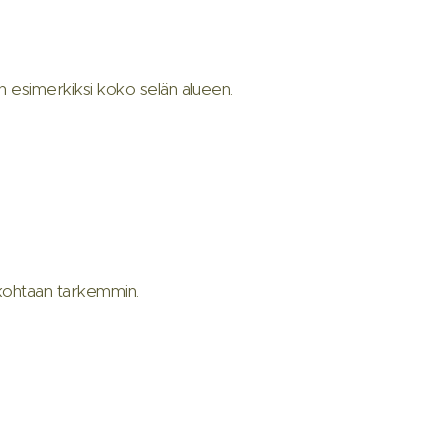
än esimerkiksi koko selän alueen.
makohtaan tarkemmin.