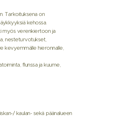
on. Tarkoituksena on
jäykkyyksiä kehossa.
ti myös verenkiertoon ja
la, nesteturvotukset,
rve kevyemmälle hieronnalle,
toiminta, flunssa ja kuume,
 niskan-/ kaulan- sekä päänalueen