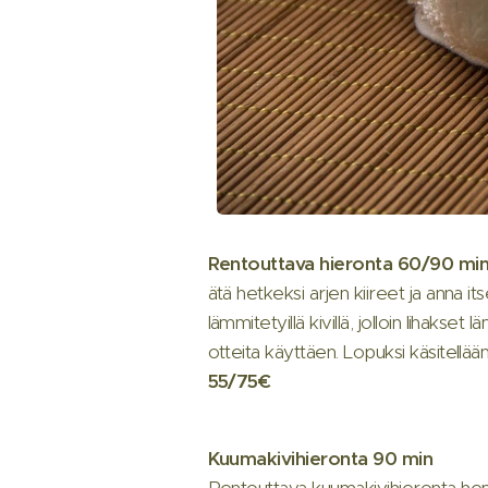
Rentouttava
hieronta
60/90
mi
ätä hetkeksi arjen kiireet ja anna it
lämmitetyillä kivillä, jolloin lihak
otteita käyttäen. Lopuksi käsitellää
55/75€
Kuumakivihieronta
90
min
Rentouttava kuumakivihieronta hem