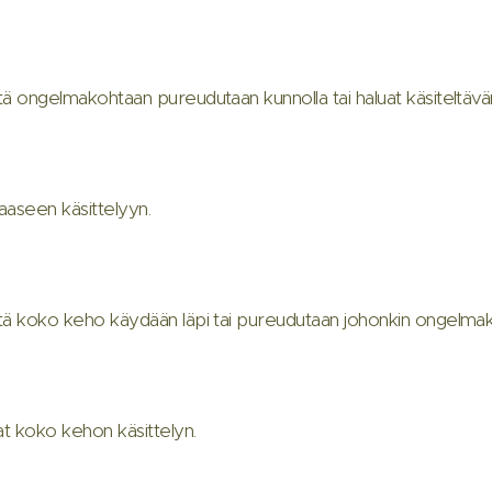
 että ongelmakohtaan pureudutaan kunnolla tai haluat käsiteltäv
aaseen käsittelyyn.
t että koko keho käydään läpi tai pureudutaan johonkin ongel
uat koko kehon käsittelyn.