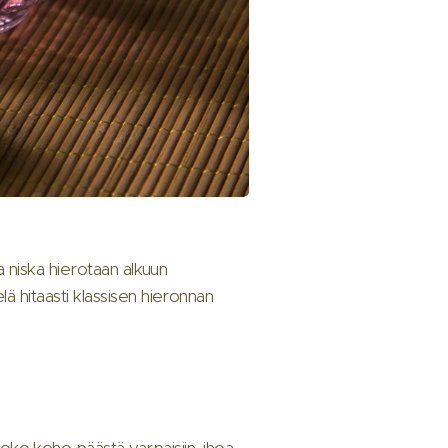
ja niska hierotaan alkuun
lä hitaasti klassisen hieronnan
ko keho päästä varpaisiin, ihoa