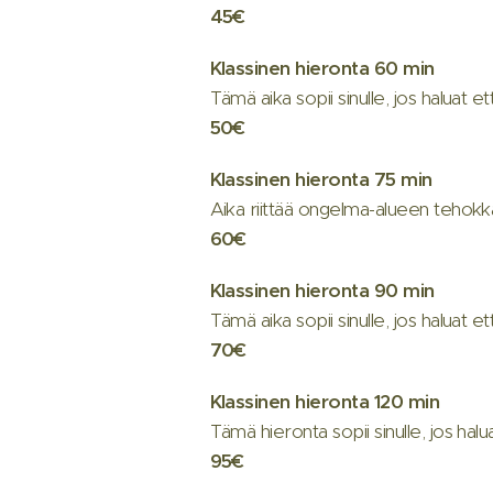
45€
Klassinen
hieronta
60
min
Tämä aika sopii sinulle, jos haluat
50€
Klassinen
hieronta
75 min
Aika riittää ongelma-alueen tehokk
60€
Klassinen
hieronta
90
min
Tämä aika sopii sinulle, jos halua
70€
Klassinen
hieronta
120
min
Tämä hieronta sopii sinulle, jos hal
95€