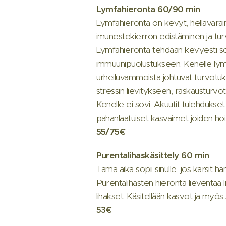
Lymfahieronta
60/90
min
Lymfahieronta on kevyt, hellävarai
imunestekierron edistäminen ja tu
Lymfahieronta tehdään kevyesti so
immuunipuolustukseen. Kenelle lymfa
urheiluvammoista johtuvat turvotuk
stressin lievitykseen, raskausturv
Kenelle ei sovi: Akuutit tulehdukse
pahanlaatuiset kasvaimet joiden ho
55/75€
Purentalihaskäsittely
60
min
Tämä aika sopii sinulle, jos kärsit h
Purentalihasten hieronta lieventää l
lihakset. Käsitellään kasvot ja myös 
53€