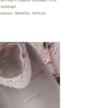
npoistaja!
nsairaus, diabetes, tarttuva