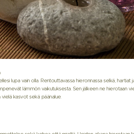
n
sellesi lupa vain olla. Rentouttavassa hieronnassa selkä, hartiat 
set lämpenevät lämmön vaikutuksesta. Sen jälkeen ne hierotaan vie
n vielä kasvot sekä päänalue.
mottelee sekä kehoa että mieltä. Hoidon aikana hierotaan ko