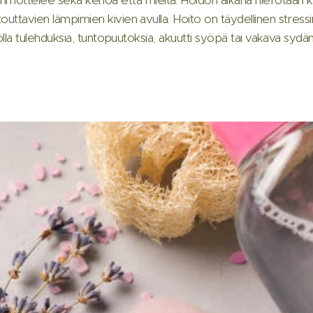
touttavien lämpimien kivien avulla. Hoito on täydellinen stressi
 iholla tulehduksia, tuntopuutoksia, akuutti syöpä tai vakava sydä